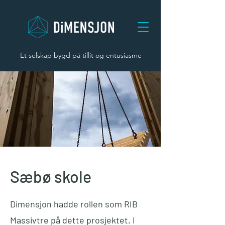
Et selskap bygd på tillit og entusiasme
Sæbø skole
Dimensjon hadde rollen som RIB
Massivtre på dette prosjektet. I